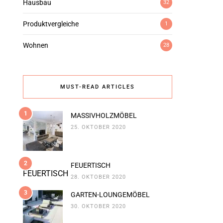
Hausbau
32
Produktvergleiche
1
Wohnen
28
MUST-READ ARTICLES
1
MASSIVHOLZMÖBEL
25. OKTOBER 2020
2
FEUERTISCH
28. OKTOBER 2020
3
GARTEN-LOUNGEMÖBEL
30. OKTOBER 2020