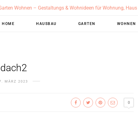
HOME
HAUSBAU
GARTEN
WOHNEN
dach2
7. MÄRZ 2023
0