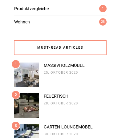
Produktvergleiche
1
Wohnen
28
MUST-READ ARTICLES
1
MASSIVHOLZMÖBEL
25. OKTOBER 2020
2
FEUERTISCH
28. OKTOBER 2020
3
GARTEN-LOUNGEMÖBEL
30. OKTOBER 2020