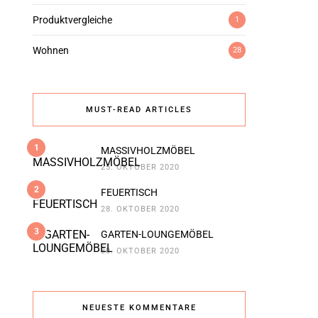
Produktvergleiche
1
Wohnen
28
MUST-READ ARTICLES
1
MASSIVHOLZMÖBEL
25. OKTOBER 2020
2
FEUERTISCH
28. OKTOBER 2020
3
GARTEN-LOUNGEMÖBEL
30. OKTOBER 2020
NEUESTE KOMMENTARE