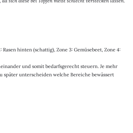
 da sich diese bei Töpfen meist schlecht verstecken lassen.
 2: Rasen hinten (schattig), Zone 3: Gemüsebeet, Zone 4:
oneinander und somit bedarfsgerecht steuern. Je mehr
u später unterscheiden welche Bereiche bewässert