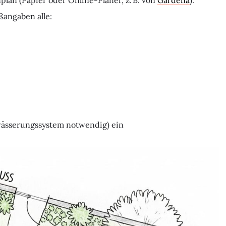
lan (Papier oder Online-Planer, z. B. von
Gardena
).
ßangaben alle:
ässerungssystem notwendig) ein