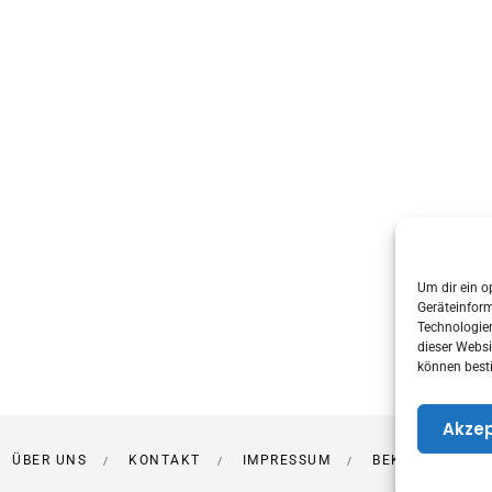
Um dir ein o
Geräteinfor
Technologien
dieser Websi
können best
Akzep
ÜBER UNS
KONTAKT
IMPRESSUM
BEKANNT AUS