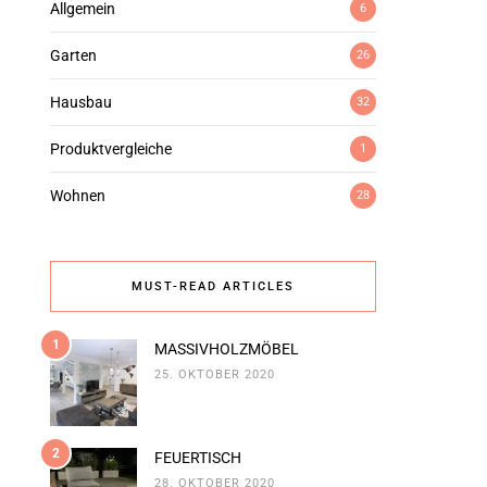
Allgemein
6
Garten
26
Hausbau
32
Produktvergleiche
1
Wohnen
28
MUST-READ ARTICLES
1
MASSIVHOLZMÖBEL
25. OKTOBER 2020
2
FEUERTISCH
28. OKTOBER 2020