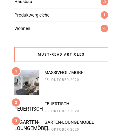
Hausbau
32
Produktvergleiche
1
Wohnen
28
MUST-READ ARTICLES
1
MASSIVHOLZMÖBEL
25. OKTOBER 2020
2
FEUERTISCH
28. OKTOBER 2020
3
GARTEN-LOUNGEMÖBEL
30. OKTOBER 2020