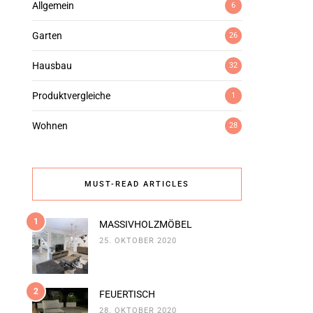
Allgemein
6
Garten
26
Hausbau
32
Produktvergleiche
1
Wohnen
28
MUST-READ ARTICLES
1
MASSIVHOLZMÖBEL
25. OKTOBER 2020
2
FEUERTISCH
28. OKTOBER 2020