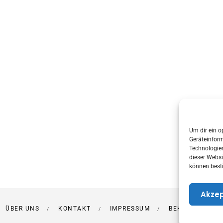
Um dir ein o
Geräteinfor
Technologien
dieser Websi
können best
Akzep
ÜBER UNS
KONTAKT
IMPRESSUM
BEKANNT AUS