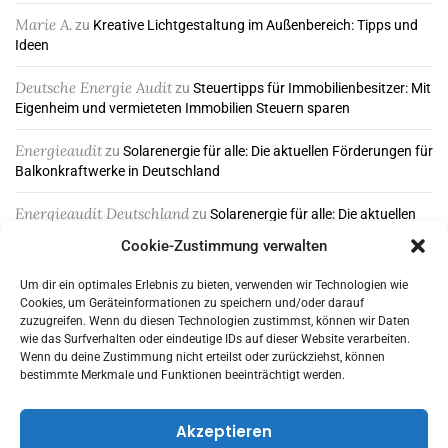
Marie A.
zu
Kreative Lichtgestaltung im Außenbereich: Tipps und
Ideen
Deutsche Energie Audit
zu
Steuertipps für Immobilienbesitzer: Mit
Eigenheim und vermieteten Immobilien Steuern sparen
Energieaudit
zu
Solarenergie für alle: Die aktuellen Förderungen für
Balkonkraftwerke in Deutschland
Energieaudit Deutschland
zu
Solarenergie für alle: Die aktuellen
Förderungen für Balkonkraftwerke in Deutschland
Cookie-Zustimmung verwalten
Um dir ein optimales Erlebnis zu bieten, verwenden wir Technologien wie
Cookies, um Geräteinformationen zu speichern und/oder darauf
ABONNIEREN & FOLGEN
zuzugreifen. Wenn du diesen Technologien zustimmst, können wir Daten
wie das Surfverhalten oder eindeutige IDs auf dieser Website verarbeiten.
Wenn du deine Zustimmung nicht erteilst oder zurückziehst, können
bestimmte Merkmale und Funktionen beeinträchtigt werden.
Akzeptieren