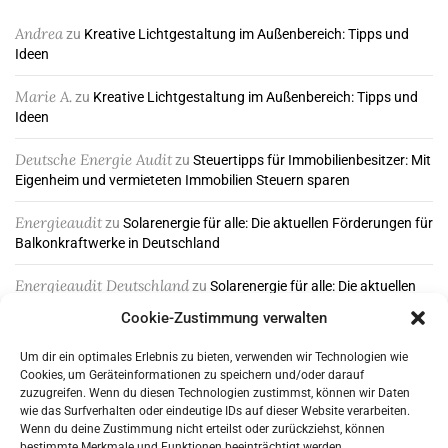
Andrea
zu
Kreative Lichtgestaltung im Außenbereich: Tipps und
Ideen
Marie A.
zu
Kreative Lichtgestaltung im Außenbereich: Tipps und
Ideen
Deutsche Energie Audit
zu
Steuertipps für Immobilienbesitzer: Mit
Eigenheim und vermieteten Immobilien Steuern sparen
Energieaudit
zu
Solarenergie für alle: Die aktuellen Förderungen für
Balkonkraftwerke in Deutschland
Energieaudit Deutschland
zu
Solarenergie für alle: Die aktuellen
Förderungen für Balkonkraftwerke in Deutschland
Cookie-Zustimmung verwalten
Um dir ein optimales Erlebnis zu bieten, verwenden wir Technologien wie
Cookies, um Geräteinformationen zu speichern und/oder darauf
ABONNIEREN & FOLGEN
zuzugreifen. Wenn du diesen Technologien zustimmst, können wir Daten
wie das Surfverhalten oder eindeutige IDs auf dieser Website verarbeiten.
Wenn du deine Zustimmung nicht erteilst oder zurückziehst, können
bestimmte Merkmale und Funktionen beeinträchtigt werden.