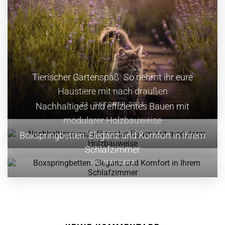
Tierischer Gartenspaß: So nehmt ihr eure
Haustiere mit nach draußen
Nachhaltiges und effizientes Bauen mit
23. OKTOBER 2024
modularer Holzbauweise
Boxspringbetten: Eleganz und Komfort in Ihrem
13. FEBRUAR 2025
Schlafzimmer
14. MAI 2024