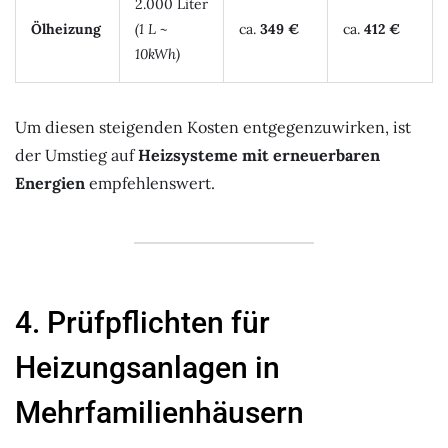
2.000 Liter
Ölheizung
(1 L ~
ca.
349 €
ca.
412 €
10kWh)
Um diesen steigenden Kosten entgegenzuwirken, ist
der Umstieg auf
Heizsysteme mit erneuerbaren
Energien
empfehlenswert.
4. Prüfpflichten für
Heizungsanlagen in
Mehrfamilienhäusern